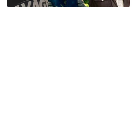
Mathieu
Chedmail
Webmaster
/
Responsable
Digital