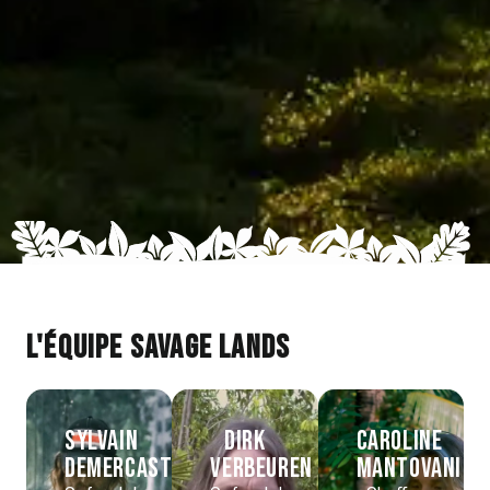
L'équipe Savage Lands
Sylvain
Dirk
Caroline
DEMERCASTEL
VERBEUREN
MANTOVANI