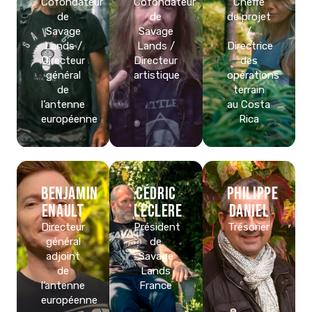
Cofondateur
Cofondateur
Cheffe
de
de
de projet
Savage
Savage
/
Lands /
Lands /
Directrice
Directeur
Directeur
des
général
artistique
opérations
de
terrain
l’antenne
au Costa
européenne
Rica
Benjamin
Cédric
Philippe
ENAULT
LECLERE
DANIEL
Directeur
Président
Trésorier
général
de
adjoint
Savage
de
Lands
l’antenne
France
européenne