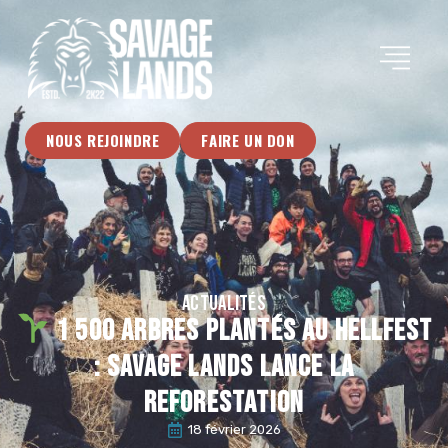
NOUS REJOINDRE
FAIRE UN DON
ACTUALITÉS
1 500 arbres plantés au Hellfest
: Savage Lands lance la
reforestation
18 février 2026