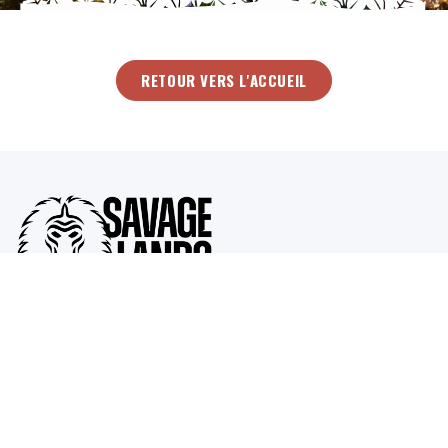
RETOUR VERS L'ACCUEIL
Savage Lands inc.
1401 21ST ST STE R SACRAMENTO, CA 95811
ABOUT
This corporation is a Nonprofit Public Benefit Corporation and is
not organized for the private gain of any person. It is organized