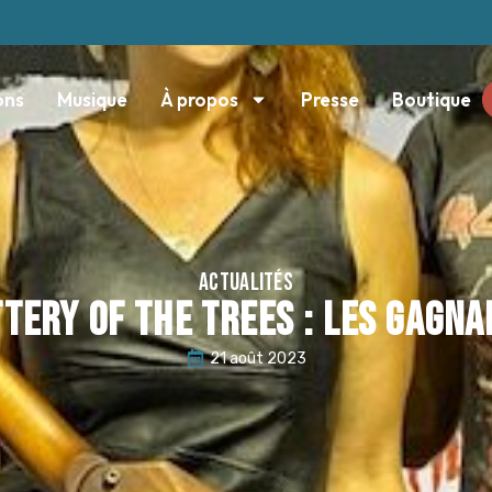
ons
Musique
À propos
Presse
Boutique
ACTUALITÉS
tery of the trees : les gagn
21 août 2023