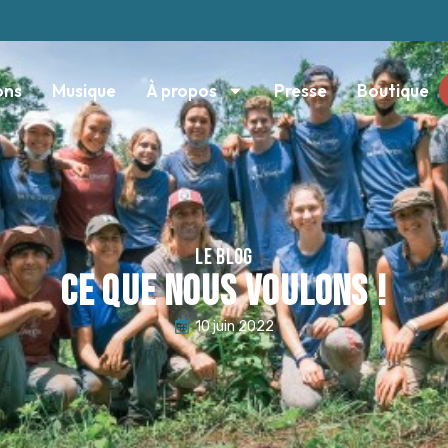
ons
Musique
À propos
Presse
Boutique
LE BLOG
Ce que nous voulons !
10 juin 2022